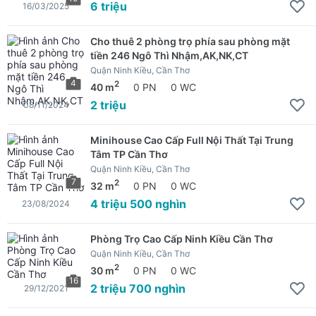
6 triệu
16/03/2025
Cho thuê 2 phòng trọ phía sau phòng mặt
tiền 246 Ngô Thì Nhậm,AK,NK,CT
Quận Ninh Kiều, Cần Thơ
4
2
40 m
0 PN
0 WC
2 triệu
08/11/2024
Minihouse Cao Cấp Full Nội Thất Tại Trung
Tâm TP Cần Thơ
Quận Ninh Kiều, Cần Thơ
7
2
32 m
0 PN
0 WC
4 triệu 500 nghìn
23/08/2024
Phòng Trọ Cao Cấp Ninh Kiều Cần Thơ
Quận Ninh Kiều, Cần Thơ
2
30 m
0 PN
0 WC
16
2 triệu 700 nghìn
29/12/2021