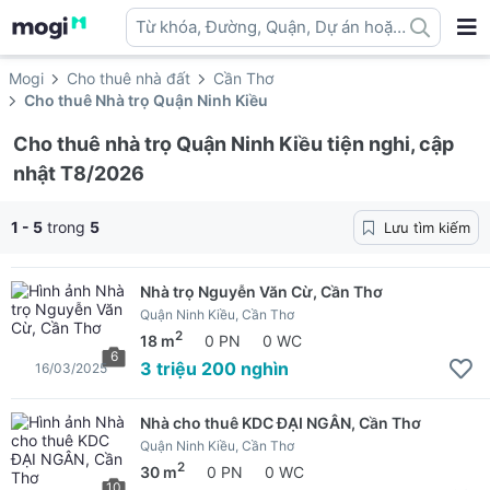
Từ khóa, Đường, Quận, Dự án hoặc
địa danh ...
Mogi
Cho thuê nhà đất
Cần Thơ
Cho thuê Nhà trọ Quận Ninh Kiều
Cho thuê nhà trọ Quận Ninh Kiều tiện nghi, cập
nhật T8/2026
1 - 5
trong
5
Lưu tìm kiếm
Nhà trọ Nguyễn Văn Cừ, Cần Thơ
Quận Ninh Kiều, Cần Thơ
2
18 m
0 PN
0 WC
6
3 triệu 200 nghìn
16/03/2025
Nhà cho thuê KDC ĐẠI NGÂN, Cần Thơ
Quận Ninh Kiều, Cần Thơ
2
30 m
0 PN
0 WC
10