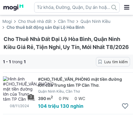
Từ khóa, Đường, Quận, Dự án hoặc
địa danh ...
Mogi
Cho thuê nhà đất
Cần Thơ
Quận Ninh Kiều
Cho thuê bất động sản Đại Lộ Hòa Bình
Cho Thuê Nhà Đất Đại Lộ Hòa Bình, Quận Ninh
Kiều Giá Rẻ, Tiện Nghi, Uy Tín, Mới Nhất T8/2026
1 - 1
trong
1
Lưu tìm kiếm
#CHO_THUÊ_VĂN_PHÒNG mặt tiền đường
lớn của Trung tâm TP Cần Thơ.
Quận Ninh Kiều, Cần Thơ
3
2
390 m
0 PN
0 WC
104 triệu 130 nghìn
08/11/2024