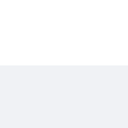
Bất động sản TPHCM
Bất động sản Hà Nội