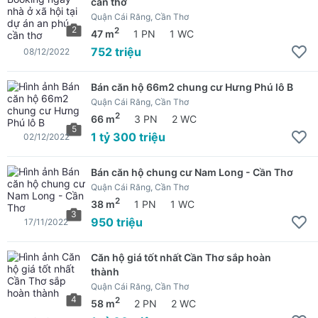
cần thơ
Quận Cái Răng, Cần Thơ
2
2
47 m
1 PN
1 WC
752 triệu
08/12/2022
Bán căn hộ 66m2 chung cư Hưng Phú lô B
Quận Cái Răng, Cần Thơ
2
66 m
3 PN
2 WC
5
1 tỷ 300 triệu
02/12/2022
Bán căn hộ chung cư Nam Long - Cần Thơ
Quận Cái Răng, Cần Thơ
2
38 m
1 PN
1 WC
3
950 triệu
17/11/2022
Căn hộ giá tốt nhất Cần Thơ sắp hoàn
thành
Quận Cái Răng, Cần Thơ
4
2
58 m
2 PN
2 WC