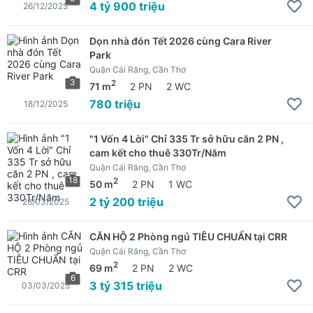
4 tỷ 900 triệu
26/12/2025
Dọn nhà đón Tết 2026 cùng Cara River
Park
Quận Cái Răng, Cần Thơ
3
2
71 m
2 PN
2 WC
780 triệu
18/12/2025
"1 Vốn 4 Lời" Chỉ 335 Tr sở hữu căn 2 PN ,
cam kết cho thuê 330Tr/Năm
Quận Cái Răng, Cần Thơ
18
2
50 m
2 PN
1 WC
2 tỷ 200 triệu
28/03/2025
CĂN HỘ 2 Phòng ngủ TIÊU CHUẨN tại CRR
Quận Cái Răng, Cần Thơ
2
69 m
2 PN
2 WC
6
3 tỷ 315 triệu
03/03/2025