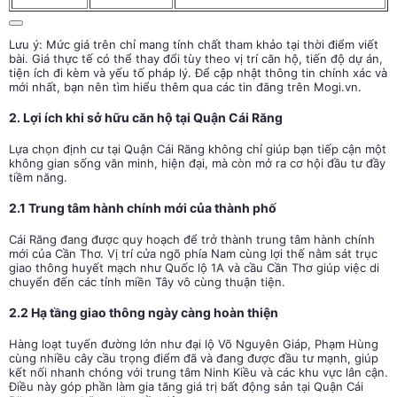
Lưu ý: Mức giá trên chỉ mang tính chất tham khảo tại thời điểm viết
bài. Giá thực tế có thể thay đổi tùy theo vị trí căn hộ, tiến độ dự án,
tiện ích đi kèm và yếu tố pháp lý. Để cập nhật thông tin chính xác và
mới nhất, bạn nên tìm hiểu thêm qua các tin đăng trên Mogi.vn.
2. Lợi ích khi sở hữu căn hộ tại Quận Cái Răng
Lựa chọn định cư tại Quận Cái Răng không chỉ giúp bạn tiếp cận một
không gian sống văn minh, hiện đại, mà còn mở ra cơ hội đầu tư đầy
tiềm năng.
2.1 Trung tâm hành chính mới của thành phố
Cái Răng đang được quy hoạch để trở thành trung tâm hành chính
mới của Cần Thơ. Vị trí cửa ngõ phía Nam cùng lợi thế nằm sát trục
giao thông huyết mạch như Quốc lộ 1A và cầu Cần Thơ giúp việc di
chuyển đến các tỉnh miền Tây vô cùng thuận tiện.
2.2 Hạ tầng giao thông ngày càng hoàn thiện
Hàng loạt tuyến đường lớn như đại lộ Võ Nguyên Giáp, Phạm Hùng
cùng nhiều cây cầu trọng điểm đã và đang được đầu tư mạnh, giúp
kết nối nhanh chóng với trung tâm Ninh Kiều và các khu vực lân cận.
Điều này góp phần làm gia tăng giá trị bất động sản tại Quận Cái