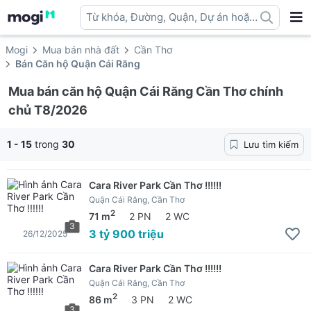
Từ khóa, Đường, Quận, Dự án hoặc
địa danh ...
Mogi
Mua bán nhà đất
Cần Thơ
Bán Căn hộ Quận Cái Răng
Mua bán căn hộ Quận Cái Răng Cần Thơ chính
chủ T8/2026
1 - 15
trong
30
Lưu tìm kiếm
Cara River Park Cần Thơ !!!!!!
Quận Cái Răng, Cần Thơ
2
71 m
2 PN
2 WC
3
3 tỷ 900 triệu
26/12/2025
Cara River Park Cần Thơ !!!!!!
Quận Cái Răng, Cần Thơ
2
86 m
3 PN
2 WC
3