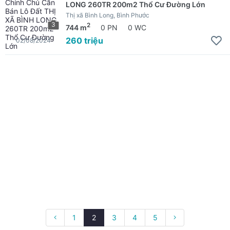
LONG 260TR 200m2 Thổ Cư Đường Lớn
Thị xã Bình Long, Bình Phước
3
2
744 m
0 PN
0 WC
260 triệu
02/08/2024
1
2
3
4
5