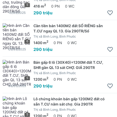
5
2
416 m
0 PN
0 WC
290 triệu
10/05/2025
Cần tiền bán 1400M2 đất SỔ RIÊNG sẵn
T.CƯ ngay QL 13. Gía 290TR/Sổ
Thị xã Bình Long, Bình Phước
6
2
1400 m
0 PN
0 WC
290 triệu
09/05/2025
Bán gấp 6 lô (30X40)=1200M đất T.CƯ,
SHR gần QL 13 sát CHỢ. GIÁ 290TR
Thị xã Bình Long, Bình Phước
5
2
1200 m
0 PN
0 WC
290 triệu
08/05/2025
Lỗ chứng khoán bán gấp 1200M2 đất có
sẵn T.CƯ nằm sát chợ. Gía 290TR
Thị xã Bình Long, Bình Phước
5
2
1200 m
0 PN
0 WC