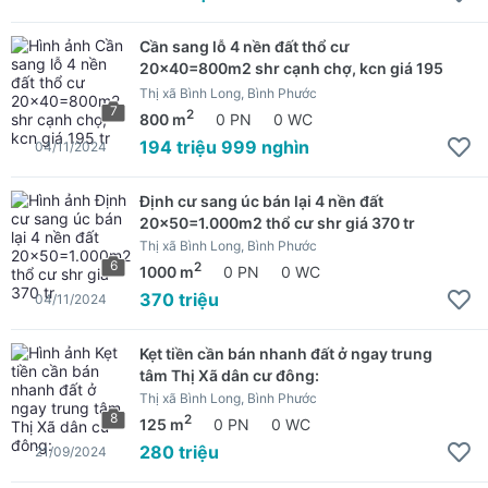
Cần sang lỗ 4 nền đất thổ cư
20x40=800m2 shr cạnh chợ, kcn giá 195
tr
Thị xã Bình Long, Bình Phước
7
2
800 m
0 PN
0 WC
194 triệu 999 nghìn
04/11/2024
Định cư sang úc bán lại 4 nền đất
20x50=1.000m2 thổ cư shr giá 370 tr
Thị xã Bình Long, Bình Phước
6
2
1000 m
0 PN
0 WC
370 triệu
04/11/2024
Kẹt tiền cần bán nhanh đất ở ngay trung
tâm Thị Xã dân cư đông:
Thị xã Bình Long, Bình Phước
8
2
125 m
0 PN
0 WC
280 triệu
21/09/2024