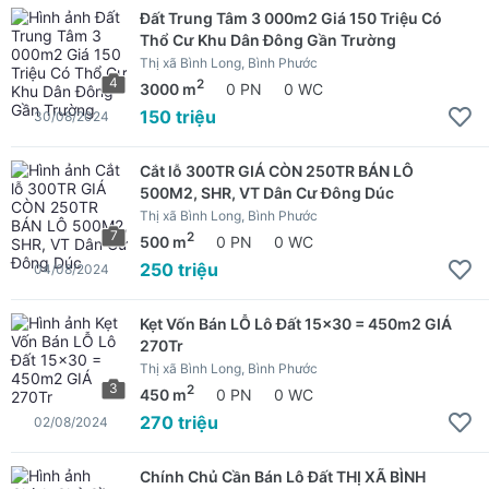
Đất Trung Tâm 3 000m2 Giá 150 Triệu Có
Thổ Cư Khu Dân Đông Gần Trường
Thị xã Bình Long, Bình Phước
4
2
3000 m
0 PN
0 WC
150 triệu
30/08/2024
Cắt lỗ 300TR GIÁ CÒN 250TR BÁN LÔ
500M2, SHR, VT Dân Cư Đông Dúc
Thị xã Bình Long, Bình Phước
7
2
500 m
0 PN
0 WC
250 triệu
04/08/2024
Kẹt Vốn Bán LỖ Lô Đất 15x30 = 450m2 GIÁ
270Tr
Thị xã Bình Long, Bình Phước
3
2
450 m
0 PN
0 WC
270 triệu
02/08/2024
Chính Chủ Cần Bán Lô Đất THỊ XÃ BÌNH