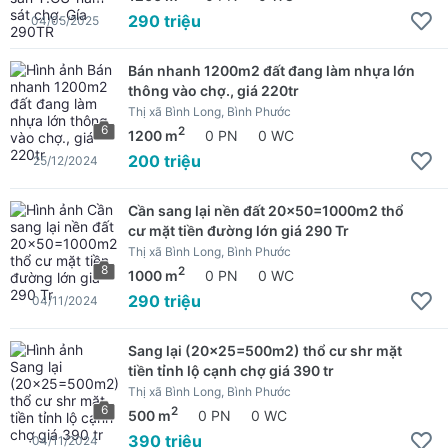
290 triệu
04/05/2025
Bán nhanh 1200m2 đất đang làm nhựa lớn
thông vào chợ., giá 220tr
Thị xã Bình Long, Bình Phước
6
2
1200 m
0 PN
0 WC
200 triệu
25/12/2024
Cần sang lại nền đất 20x50=1000m2 thổ
cư mặt tiền đường lớn giá 290 Tr
Thị xã Bình Long, Bình Phước
8
2
1000 m
0 PN
0 WC
290 triệu
04/11/2024
Sang lại (20x25=500m2) thổ cư shr mặt
tiền tỉnh lộ cạnh chợ giá 390 tr
Thị xã Bình Long, Bình Phước
6
2
500 m
0 PN
0 WC
390 triệu
04/11/2024