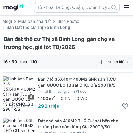
Từ khóa, Đường, Quận, Dự án hoặc
địa danh ...
Mogi
Mua bán nhà đất
Bình Phước
Bán Đất thổ cư Thị xã Bình Long
Bán đất thổ cư Thị xã Bình Long, gần chợ và
trường học, giá tốt T8/2026
16 - 30
trong
110
Lưu tìm kiếm
Bán 7 lô 35X40=1400M2 SHR sẵn T.CƯ
gần QUỐC LỘ 13 sát CHỢ. Gía 290TR/S
Thị xã Bình Long, Bình Phước
5
2
1400 m
0 PN
0 WC
290 triệu
17/05/2025
Đất nhà bán 416M2 THỔ CƯ sát bên chợ,
trường học dân đông Gía 290TR/Sổ
Thị xã Bình Long, Bình Phước