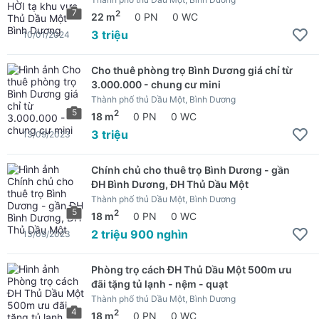
7
2
22 m
0 PN
0 WC
3 triệu
10/01/2024
Cho thuê phòng trọ Bình Dương giá chỉ từ
3.000.000 - chung cư mini
Thành phố thủ Dầu Một, Bình Dương
5
2
18 m
0 PN
0 WC
3 triệu
13/09/2023
Chính chủ cho thuê trọ Bình Dương - gần
ĐH Bình Dương, ĐH Thủ Dầu Một
Thành phố thủ Dầu Một, Bình Dương
5
2
18 m
0 PN
0 WC
2 triệu 900 nghìn
13/09/2023
Phòng trọ cách ĐH Thủ Dầu Một 500m ưu
đãi tặng tủ lạnh - nệm - quạt
Thành phố thủ Dầu Một, Bình Dương
4
2
18 m
0 PN
0 WC