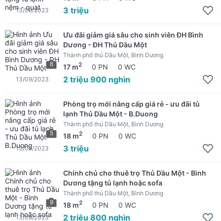
3 triệu
13/09/2023
Ưu đãi giảm giá sâu cho sinh viên ĐH Bình
Dương - ĐH Thủ Dầu Một
Thành phố thủ Dầu Một, Bình Dương
6
2
17 m
0 PN
0 WC
2 triệu 900 nghìn
13/09/2023
Phòng trọ mới nâng cấp giá rẻ - ưu đãi tủ
lạnh Thủ Dầu Một - B.Duong
Thành phố thủ Dầu Một, Bình Dương
5
2
18 m
0 PN
0 WC
3 triệu
13/09/2023
Chính chủ cho thuê trọ Thủ Dầu Một - Bình
Dương tặng tủ lạnh hoặc sofa
Thành phố thủ Dầu Một, Bình Dương
9
2
18 m
0 PN
0 WC
2 triệu 800 nghìn
13/09/2023