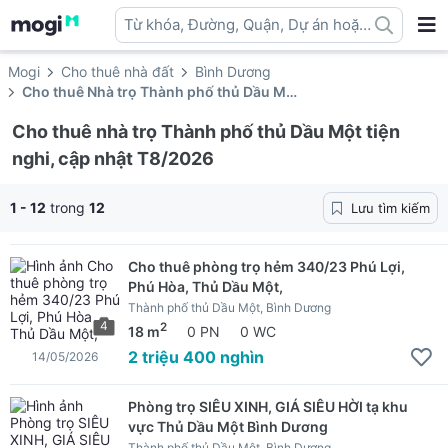
Từ khóa, Đường, Quận, Dự án hoặc
địa danh ...
Mogi
Cho thuê nhà đất
Bình Dương
Cho thuê Nhà trọ Thành phố thủ Dầu Một
Cho thuê nhà trọ Thành phố thủ Dầu Một tiện
nghi, cập nhật T8/2026
1 - 12
trong
12
Lưu tìm kiếm
Cho thuê phòng trọ hẻm 340/23 Phú Lợi,
Phú Hòa, Thủ Dầu Một,
Thành phố thủ Dầu Một, Bình Dương
4
2
18 m
0 PN
0 WC
2 triệu 400 nghìn
14/05/2026
Phòng trọ SIÊU XINH, GIÁ SIÊU HỜI tạ khu
vực Thủ Dầu Một Bình Dương
Thành phố thủ Dầu Một, Bình Dương