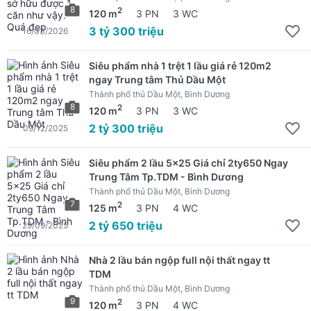
8
2
120 m
3 PN
3 WC
3 tỷ 300 triệu
16/03/2026
Siêu phẩm nhà 1 trệt 1 lầu giá rẻ 120m2
ngay Trung tâm Thủ Dầu Một
Thành phố thủ Dầu Một, Bình Dương
8
2
120 m
3 PN
3 WC
2 tỷ 300 triệu
09/12/2025
Siêu phẩm 2 lầu 5x25 Giá chỉ 2ty650 Ngay
Trung Tâm Tp.TDM - Bình Dương
Thành phố thủ Dầu Một, Bình Dương
7
2
125 m
3 PN
4 WC
2 tỷ 650 triệu
29/09/2025
Nhà 2 lầu bán ngộp full nội thất ngay tt
TDM
Thành phố thủ Dầu Một, Bình Dương
9
2
120 m
3 PN
4 WC