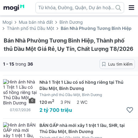
Từ khóa, Đường, Quận, Dự án hoặc
địa danh ...
Mogi
Mua bán nhà đất
Bình Dương
Thành phố thủ Dầu Một
Bán Nhà Phường Tương Bình Hiệp
Bán Nhà Phường Tương Bình Hiệp, Thành phố
thủ Dầu Một Giá Rẻ, Uy Tín, Chất Lượng T8/2026
1 - 15
trong
36
Lưu tìm kiếm
Nhà 1 Trệt 1 Lầu có sổ hồng riêng tại Thủ
Dầu Một, Bình Dương
Thành phố thủ Dầu Một, Bình Dương
6
2
120 m
3 PN
2 WC
2 tỷ 700 triệu
07/07/2026
BÁN GẤP nhà mới xây 1 trệt 1 lầu, SHR, tại
Thủ Dầu Một, Bình Dương
Thành phố thủ Dầu Một, Bình Dương