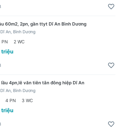
3
lầu 60m2, 2pn, gần ttyt Dĩ An Bình Dương
Dĩ An, Bình Dương
2 PN
2 WC
 triệu
3
 lầu 4pn,lê văn tiên tân đông hiệp Dĩ An
Dĩ An, Bình Dương
4 PN
3 WC
 triệu
3