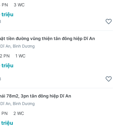
3 PN
3 WC
 triệu
3
ặt tiền đường vũng thiện tân đông hiệp Dĩ An
Dĩ An, Bình Dương
2 PN
1 WC
 triệu
3
hái 78m2, 3pn tân đông hiệp Dĩ An
Dĩ An, Bình Dương
 PN
2 WC
 triệu