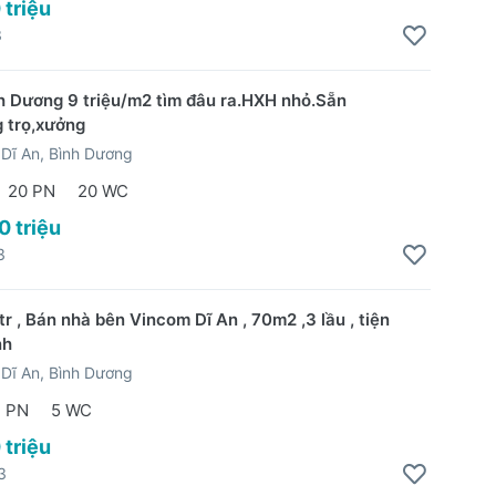
 triệu
3
h Dương 9 triệu/m2 tìm đâu ra.HXH nhỏ.Sẵn
 trọ,xưởng
Dĩ An, Bình Dương
20 PN
20 WC
0 triệu
3
r , Bán nhà bên Vincom Dĩ An , 70m2 ,3 lầu , tiện
nh
Dĩ An, Bình Dương
 PN
5 WC
 triệu
3