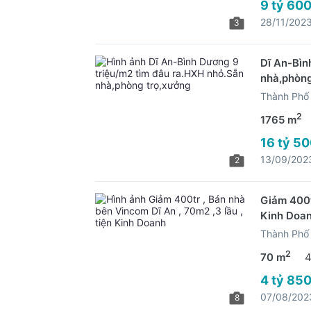
9 tỷ 600
28/11/202
3
Dĩ An-Bìn
nhà,phòng
Thành Phố 
2
1765 m
16 tỷ 50
13/09/202
2
Giảm 400t
Kinh Doa
Thành Phố 
2
70 m
4
4 tỷ 850
07/08/202
8