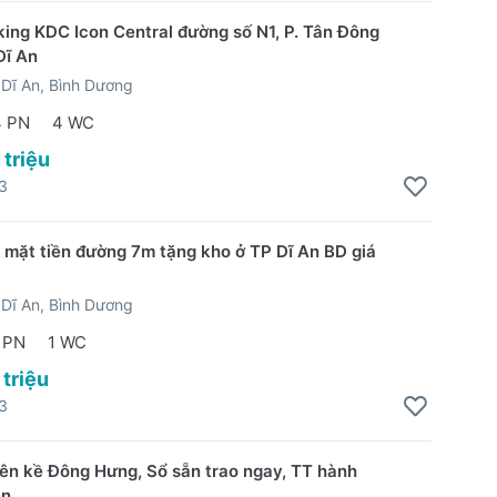
ing KDC Icon Central đường số N1, P. Tân Đông
Dĩ An
Dĩ An, Bình Dương
4 PN
4 WC
 triệu
3
t mặt tiền đường 7m tặng kho ở TP Dĩ An BD giá
Dĩ An, Bình Dương
 PN
1 WC
 triệu
3
iên kề Đông Hưng, Sổ sẵn trao ngay, TT hành
n.