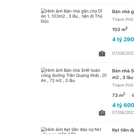
Bán nhà gầ
Thành Phố 
2
103 m
4 tỷ 290
07/08/202
7
Bán nhà S
m2 , 3 lầu
Thành Phố 
2
73 m
4
4 tỷ 600
07/08/202
11
Kẹt tiền 