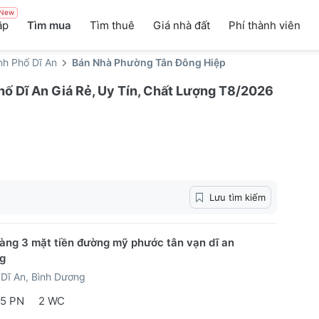
New
ập
Tìm mua
Tìm thuê
Giá nhà đất
Phí thành viên
nh Phố Dĩ An
Bán Nhà Phường Tân Đông Hiệp
ố Dĩ An Giá Rẻ, Uy Tín, Chất Lượng T8/2026
Lưu tìm kiếm
àng 3 mặt tiền đường mỹ phước tân vạn dĩ an
g
Dĩ An, Bình Dương
5 PN
2 WC