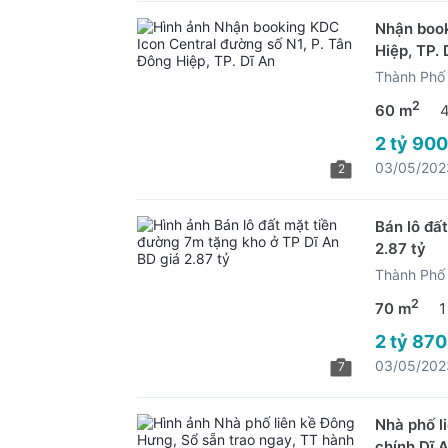
Nhận book
Hiệp, TP. 
Thành Phố 
2
60 m
2 tỷ 900
03/05/202
2
Bán lô đấ
2.87 tỷ
Thành Phố 
2
70 m
1
2 tỷ 870
03/05/202
7
Nhà phố l
chính Dĩ A