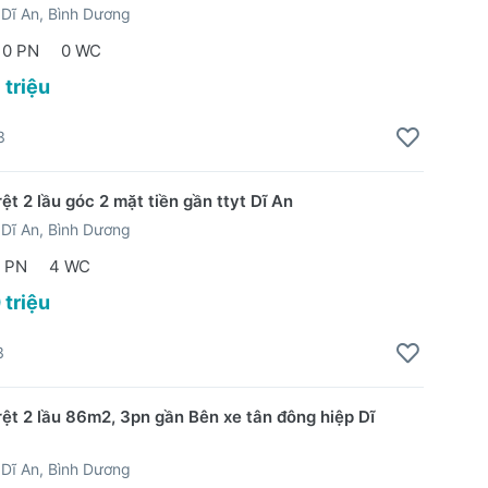
Dĩ An, Bình Dương
0 PN
0 WC
 triệu
3
ệt 2 lầu góc 2 mặt tiền gần ttyt Dĩ An
Dĩ An, Bình Dương
 PN
4 WC
 triệu
3
rệt 2 lầu 86m2, 3pn gần Bên xe tân đông hiệp Dĩ
Dĩ An, Bình Dương