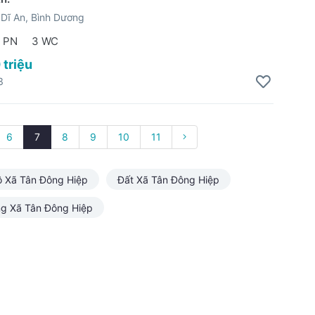
Dĩ An, Bình Dương
 PN
3 WC
 triệu
3
6
7
8
9
10
11
ộ Xã Tân Đông Hiệp
Đất Xã Tân Đông Hiệp
g Xã Tân Đông Hiệp