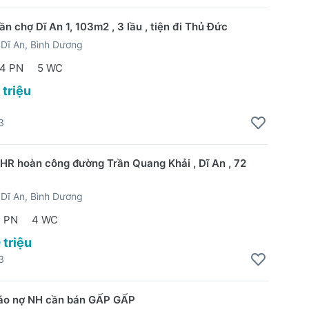
n chợ Dĩ An 1, 103m2 , 3 lầu , tiện đi Thủ Đức
Dĩ An, Bình Dương
4 PN
5 WC
 triệu
3
HR hoàn công đường Trần Quang Khải , Dĩ An , 72
Dĩ An, Bình Dương
 PN
4 WC
 triệu
3
đáo nợ NH cần bán GẤP GẤP