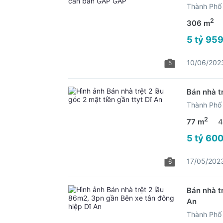
Thành Phố 
2
306 m
5 tỷ 959
10/06/202
5
Bán nhà tr
Thành Phố 
2
77 m
4
5 tỷ 600
17/05/202
6
Bán nhà t
An
Thành Phố 