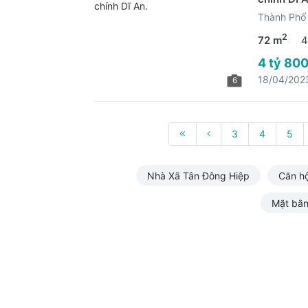
Thành Phố 
2
72 m
4
4 tỷ 800
18/04/202
6
3
4
5
Nhà Xã Tân Đông Hiệp
Căn h
Mặt bằn