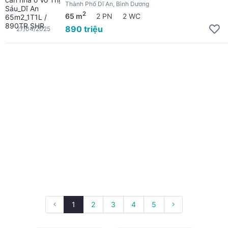
Thành Phố Dĩ An, Bình Dương
2
65 m
2 PN
2 WC
890 triệu
27/04/2025
1
2
3
4
5