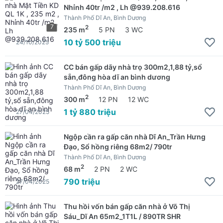
Nhỉnh 40tr /m2 , Lh @939.208.616
Thành Phố Dĩ An, Bình Dương
7
2
235 m
5 PN
3 WC
10 tỷ 500 triệu
24/10/2025
CC bán gấp dãy nhà trọ 300m2,1,88 tỷ,sổ
sẵn,đông hòa dĩ an bình dương
Thành Phố Dĩ An, Bình Dương
2
300 m
12 PN
12 WC
1 tỷ 880 triệu
27/04/2025
Ngộp cần ra gấp căn nhà Dĩ An_Trần Hưng
Đạo, Sổ hồng riêng 68m2/ 790tr
Thành Phố Dĩ An, Bình Dương
2
68 m
2 PN
2 WC
790 triệu
27/04/2025
Thu hồi vốn bán gấp căn nhà ở Võ Thị
Sáu_Dĩ An 65m2_1T1L / 890TR SHR