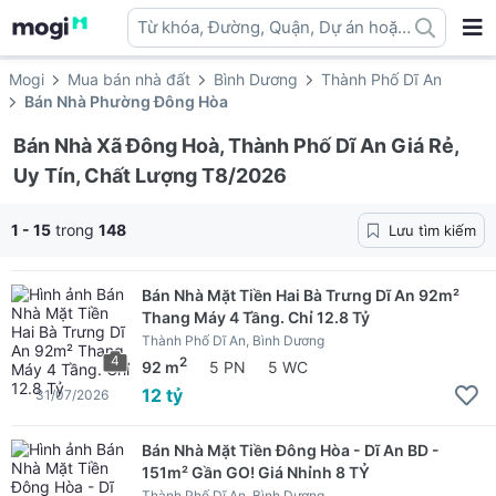
Từ khóa, Đường, Quận, Dự án hoặc
địa danh ...
Mogi
Mua bán nhà đất
Bình Dương
Thành Phố Dĩ An
Bán Nhà Phường Đông Hòa
Bán Nhà Xã Đông Hoà, Thành Phố Dĩ An Giá Rẻ,
Uy Tín, Chất Lượng T8/2026
1 - 15
trong
148
Lưu tìm kiếm
Bán Nhà Mặt Tiền Hai Bà Trưng Dĩ An 92m²
Thang Máy 4 Tầng. Chỉ 12.8 Tỷ
Thành Phố Dĩ An, Bình Dương
4
2
92 m
5 PN
5 WC
12 tỷ
31/07/2026
Bán Nhà Mặt Tiền Đông Hòa - Dĩ An BD -
151m² Gần GO! Giá Nhỉnh 8 TỶ
Thành Phố Dĩ An, Bình Dương