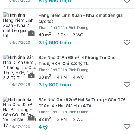
8 tỷ 950 triệu
04/07/2026
Hàng hiếm Linh Xuân - Nhà 2 mặt tiền giá
cực tốt
Thành Phố Dĩ An, Bình Dương
6
2
40 m
2 PN
2 WC
3 tỷ 500 triệu
04/07/2026
Bán Nhà Dĩ An 68m², 4 Phòng Trọ Cho
Thuê, HXH, Chỉ 3.8 Tỷ TL
Thành Phố Dĩ An, Bình Dương
3
2
68 m
4 PN
4 WC
3 tỷ 800 triệu
04/07/2026
Bán Nhà Góc 92m² Hai Bà Trưng - Gần GO!
Dĩ An, Xe Hơi Giá Hơn 4 Tỷ
Thành Phố Dĩ An, Bình Dương
4
2
92 m
3 PN
2 WC
4 tỷ
04/07/2026