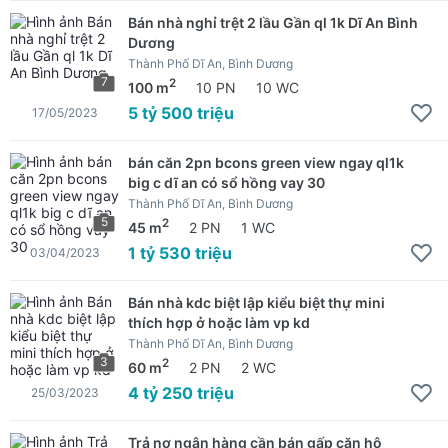
Bán nhà nghỉ trệt 2 lầu Gần ql 1k Dĩ An Bình
Dương
Thành Phố Dĩ An, Bình Dương
7
2
100 m
10 PN
10 WC
5 tỷ 500 triệu
17/05/2023
bán căn 2pn bcons green view ngay ql1k
big c dĩ an có sổ hồng vay 30
Thành Phố Dĩ An, Bình Dương
5
2
45 m
2 PN
1 WC
1 tỷ 530 triệu
03/04/2023
Bán nhà kdc biệt lập kiểu biệt thự mini
thích hợp ở hoặc làm vp kd
Thành Phố Dĩ An, Bình Dương
3
2
60 m
2 PN
2 WC
4 tỷ 250 triệu
25/03/2023
Trả nợ ngân hàng cần bán gấp căn hộ