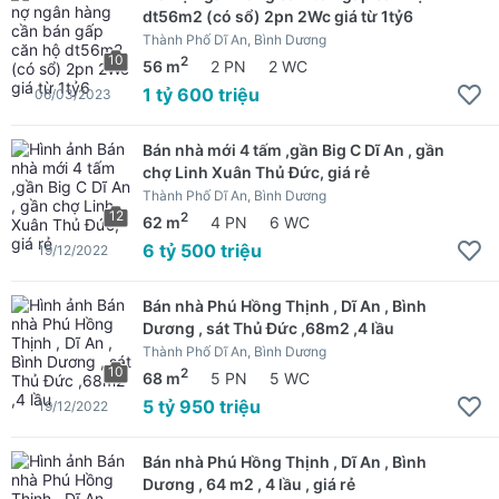
dt56m2 (có sổ) 2pn 2Wc giá từ 1tỷ6
Thành Phố Dĩ An, Bình Dương
10
2
56 m
2 PN
2 WC
1 tỷ 600 triệu
06/03/2023
Bán nhà mới 4 tấm ,gần Big C Dĩ An , gần
chợ Linh Xuân Thủ Đức, giá rẻ
Thành Phố Dĩ An, Bình Dương
12
2
62 m
4 PN
6 WC
6 tỷ 500 triệu
19/12/2022
Bán nhà Phú Hồng Thịnh , Dĩ An , Bình
Dương , sát Thủ Đức ,68m2 ,4 lầu
Thành Phố Dĩ An, Bình Dương
10
2
68 m
5 PN
5 WC
5 tỷ 950 triệu
19/12/2022
Bán nhà Phú Hồng Thịnh , Dĩ An , Bình
Dương , 64 m2 , 4 lầu , giá rẻ