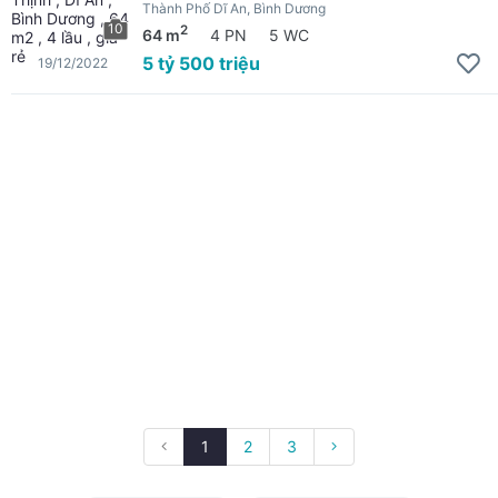
Thành Phố Dĩ An, Bình Dương
10
2
64 m
4 PN
5 WC
5 tỷ 500 triệu
19/12/2022
1
2
3