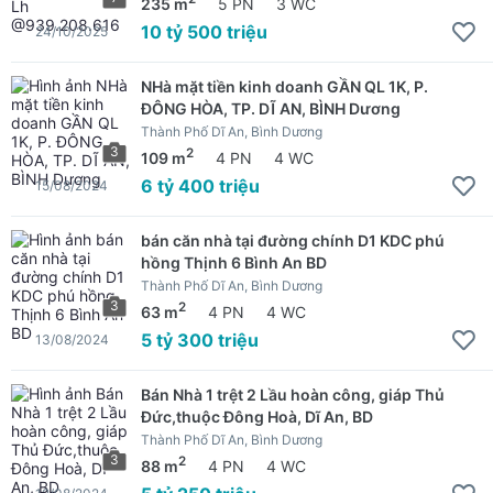
235 m
5 PN
3 WC
10 tỷ 500 triệu
24/10/2025
NHà mặt tiền kinh doanh GẦN QL 1K, P.
ĐÔNG HÒA, TP. DĨ AN, BÌNH Dương
Thành Phố Dĩ An, Bình Dương
3
2
109 m
4 PN
4 WC
6 tỷ 400 triệu
15/08/2024
bán căn nhà tại đường chính D1 KDC phú
hồng Thịnh 6 Bình An BD
Thành Phố Dĩ An, Bình Dương
3
2
63 m
4 PN
4 WC
5 tỷ 300 triệu
13/08/2024
Bán Nhà 1 trệt 2 Lầu hoàn công, giáp Thủ
Đức,thuộc Đông Hoà, Dĩ An, BD
Thành Phố Dĩ An, Bình Dương
3
2
88 m
4 PN
4 WC