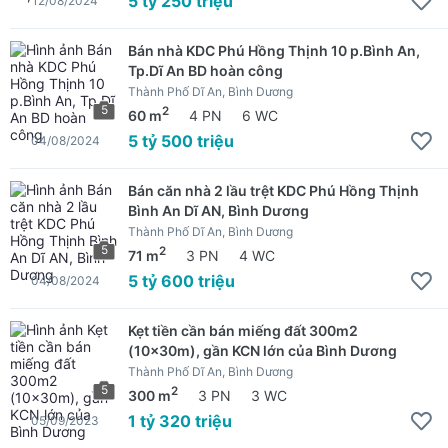
5 tỷ 250 triệu
12/08/2024
Bán nhà KDC Phú Hồng Thịnh 10 p.Bình An,
Tp.Dĩ An BD hoàn công
Thành Phố Dĩ An, Bình Dương
5
2
60 m
4 PN
6 WC
5 tỷ 500 triệu
04/08/2024
Bán căn nhà 2 lầu trệt KDC Phú Hồng Thịnh
Bình An Dĩ AN, Bình Dương
Thành Phố Dĩ An, Bình Dương
5
2
71 m
3 PN
4 WC
5 tỷ 600 triệu
04/08/2024
Kẹt tiền cần bán miếng đất 300m2
(10x30m), gần KCN lớn của Bình Dương
Thành Phố Dĩ An, Bình Dương
5
2
300 m
3 PN
3 WC
1 tỷ 320 triệu
05/09/2023