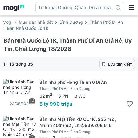
Từ khóa, Đường, Quận, Dự án hoặc
địa danh ...
Mogi
Mua bán nhà đất
Bình Dương
Thành Phố Dĩ An
Bán Nhà Quốc Lộ 1K
Bán Nhà Quốc Lộ 1K, Thành Phố Dĩ An Giá Rẻ, Uy
Tín, Chất Lượng T8/2026
1 - 15
trong
35
Lưu tìm kiếm
Bán nhà phố Hồng Thinh 6 Dĩ An
Thành Phố Dĩ An, Bình Dương
2
62 m
3 PN
3 WC
10
5 tỷ 990 triệu
23/05/2026
Bán nhà Mặt Tiền KD QL 1K , 235 m2 ,
Nhỉnh 40tr /m2 , Lh @939.208.616
Thành Phố Dĩ An, Bình Dương
7
2