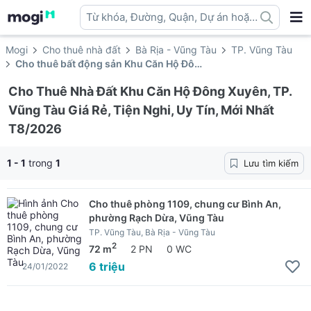
Từ khóa, Đường, Quận, Dự án hoặc
địa danh ...
Mogi
Cho thuê nhà đất
Bà Rịa - Vũng Tàu
TP. Vũng Tàu
Cho thuê bất động sản Khu Căn Hộ Đông Xuyên
Cho Thuê Nhà Đất Khu Căn Hộ Đông Xuyên, TP.
Vũng Tàu Giá Rẻ, Tiện Nghi, Uy Tín, Mới Nhất
T8/2026
1 - 1
trong
1
Lưu tìm kiếm
Cho thuê phòng 1109, chung cư Bình An,
phường Rạch Dừa, Vũng Tàu
TP. Vũng Tàu, Bà Rịa - Vũng Tàu
2
72 m
2 PN
0 WC
6 triệu
24/01/2022