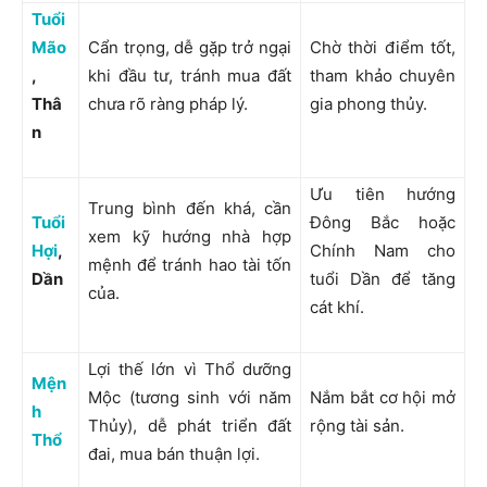
Tuổi
Mão
Cẩn trọng, dễ gặp trở ngại
Chờ thời điểm tốt,
,
khi đầu tư, tránh mua đất
tham khảo chuyên
Thâ
chưa rõ ràng pháp lý.
gia phong thủy.
n
Ưu tiên hướng
Trung bình đến khá, cần
Tuổi
Đông Bắc hoặc
xem kỹ hướng nhà hợp
Hợi
,
Chính Nam cho
mệnh để tránh hao tài tốn
Dần
tuổi Dần để tăng
của.
cát khí.
Lợi thế lớn vì Thổ dưỡng
Mện
Mộc (tương sinh với năm
Nắm bắt cơ hội mở
h
Thủy), dễ phát triển đất
rộng tài sản.
Thổ
đai, mua bán thuận lợi.