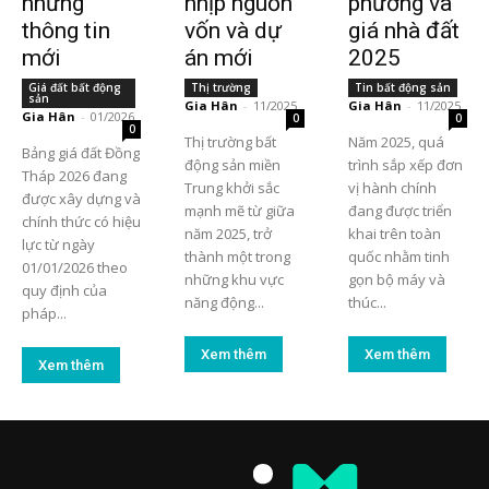
những
nhịp nguồn
phường và
thông tin
vốn và dự
giá nhà đất
mới
án mới
2025
Giá đất bất động
Thị trường
Tin bất động sản
sản
Gia Hân
-
11/2025
Gia Hân
-
11/2025
Gia Hân
-
01/2026
0
0
0
Thị trường bất
Năm 2025, quá
Bảng giá đất Đồng
động sản miền
trình sắp xếp đơn
Tháp 2026 đang
Trung khởi sắc
vị hành chính
được xây dựng và
mạnh mẽ từ giữa
đang được triển
chính thức có hiệu
năm 2025, trở
khai trên toàn
lực từ ngày
thành một trong
quốc nhằm tinh
01/01/2026 theo
những khu vực
gọn bộ máy và
quy định của
năng động...
thúc...
pháp...
Xem thêm
Xem thêm
Xem thêm