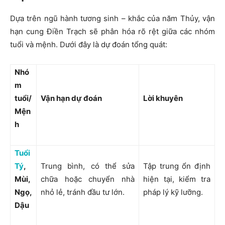
Dựa trên ngũ hành tương sinh – khắc của năm Thủy, vận
hạn cung Điền Trạch sẽ phân hóa rõ rệt giữa các nhóm
tuổi và mệnh. Dưới đây là dự đoán tổng quát:
Nhó
m
tuổi/
Vận hạn dự đoán
Lời khuyên
Mện
h
Tuổi
Tý
,
Trung bình, có thể sửa
Tập trung ổn định
Mùi,
chữa hoặc chuyển nhà
hiện tại, kiểm tra
Ngọ,
nhỏ lẻ, tránh đầu tư lớn.
pháp lý kỹ lưỡng.
Dậu