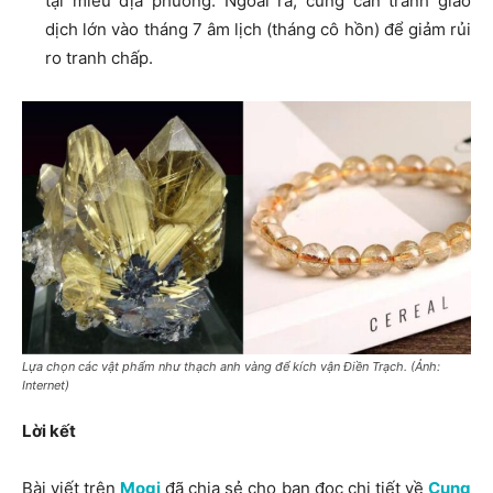
tại miếu địa phương. Ngoài ra, cũng cần tránh giao
dịch lớn vào tháng 7 âm lịch (tháng cô hồn) để giảm rủi
ro tranh chấp.
Lựa chọn các vật phẩm như thạch anh vàng để kích vận Điền Trạch. (Ảnh:
Internet)
Lời kết
Bài viết trên
Mogi
đã chia sẻ cho bạn đọc chi tiết về
Cung