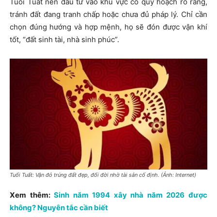
Tuổi Tuất nên đầu tư vào khu vực có quy hoạch rõ ràng,
tránh đất đang tranh chấp hoặc chưa đủ pháp lý. Chỉ cần
chọn đúng hướng và hợp mệnh, họ sẽ đón được vận khí
tốt, “đất sinh tài, nhà sinh phúc”.
Tuổi Tuất: Vận đỏ trúng đất đẹp, đổi đời nhờ tài sản cố định. (Ảnh: Internet)
Xem thêm:
Sinh năm 1994 xây nhà năm 2026 được
không? Nguyên tắc cần biết