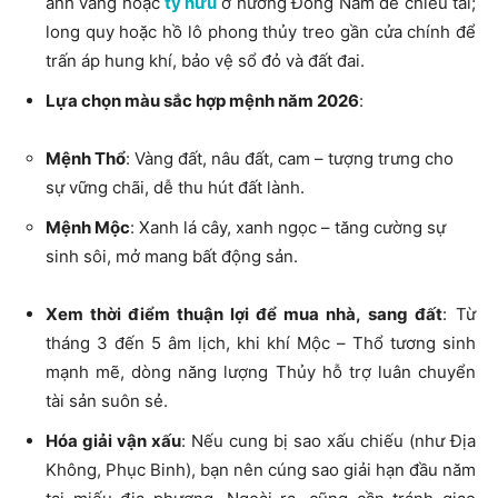
anh vàng hoặc
tỳ hưu
ở hướng Đông Nam để chiêu tài;
long quy hoặc hồ lô phong thủy treo gần cửa chính để
trấn áp hung khí, bảo vệ sổ đỏ và đất đai.
Lựa chọn màu sắc hợp mệnh năm 2026
:
Mệnh Thổ
: Vàng đất, nâu đất, cam – tượng trưng cho
sự vững chãi, dễ thu hút đất lành.
Mệnh Mộc
: Xanh lá cây, xanh ngọc – tăng cường sự
sinh sôi, mở mang bất động sản.
Xem thời điểm thuận lợi để mua nhà, sang đất
: Từ
tháng 3 đến 5 âm lịch, khi khí Mộc – Thổ tương sinh
mạnh mẽ, dòng năng lượng Thủy hỗ trợ luân chuyển
tài sản suôn sẻ.
Hóa giải vận xấu
: Nếu cung bị sao xấu chiếu (như Địa
Không, Phục Binh), bạn nên cúng sao giải hạn đầu năm