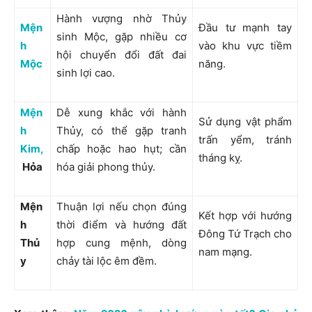
Hành vượng nhờ Thủy
Mện
Đầu tư mạnh tay
sinh Mộc, gặp nhiều cơ
h
vào khu vực tiềm
hội chuyển đổi đất đai
Mộc
năng.
sinh lợi cao.
Mện
Dễ xung khắc với hành
Sử dụng vật phẩm
h
Thủy, có thể gặp tranh
trấn yểm, tránh
Kim,
chấp hoặc hao hụt; cần
tháng kỵ.
Hỏa
hóa giải phong thủy.
Mện
Thuận lợi nếu chọn đúng
Kết hợp với hướng
h
thời điểm và hướng đất
Đông Tứ Trạch cho
Thủ
hợp cung mệnh, dòng
nam mạng.
y
chảy tài lộc êm đềm.