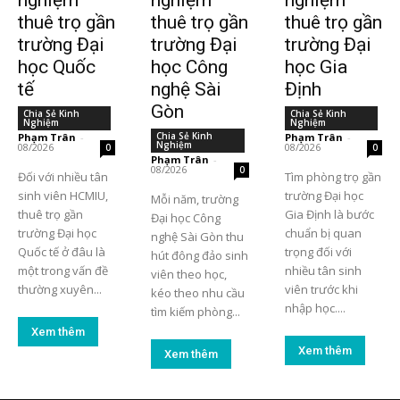
thuê trọ gần
thuê trọ gần
thuê trọ gần
trường Đại
trường Đại
trường Đại
học Quốc
học Công
học Gia
tế
nghệ Sài
Định
Gòn
Chia Sẻ Kinh
Chia Sẻ Kinh
Nghiệm
Nghiệm
Chia Sẻ Kinh
Phạm Trân
-
Phạm Trân
-
Nghiệm
08/2026
08/2026
0
0
Phạm Trân
-
08/2026
0
Đối với nhiều tân
Tìm phòng trọ gần
sinh viên HCMIU,
trường Đại học
Mỗi năm, trường
thuê trọ gần
Gia Định là bước
Đại học Công
trường Đại học
chuẩn bị quan
nghệ Sài Gòn thu
Quốc tế ở đâu là
trọng đối với
hút đông đảo sinh
một trong vấn đề
nhiều tân sinh
viên theo học,
thường xuyên...
viên trước khi
kéo theo nhu cầu
nhập học....
tìm kiếm phòng...
Xem thêm
Xem thêm
Xem thêm