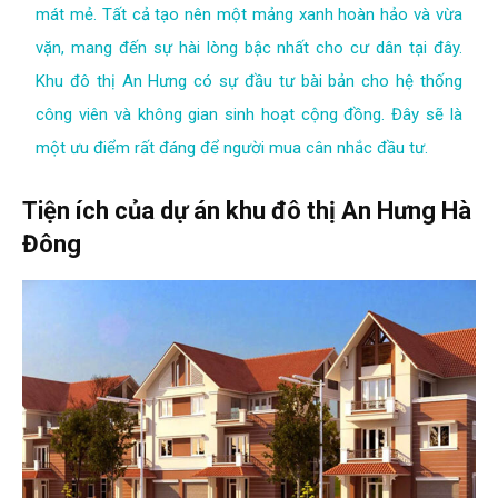
mát mẻ. Tất cả tạo nên một mảng xanh hoàn hảo và vừa
vặn, mang đến sự hài lòng bậc nhất cho cư dân tại đây.
Khu đô thị An Hưng có sự đầu tư bài bản cho hệ thống
công viên và không gian sinh hoạt cộng đồng. Đây sẽ là
một ưu điểm rất đáng để người mua cân nhắc đầu tư.
Tiện ích của dự án khu đô thị An Hưng Hà
Đông