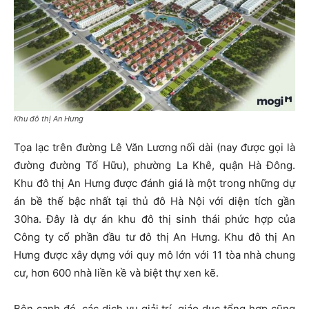
Khu đô thị An Hưng
Tọa lạc trên đường Lê Văn Lương nối dài (nay được gọi là
đường đường Tố Hữu), phường La Khê, quận Hà Đông.
Khu đô thị An Hưng được đánh giá là một trong những dự
án bề thế bậc nhất tại thủ đô Hà Nội với diện tích gần
30ha. Đây là dự án khu đô thị sinh thái phức hợp của
Công ty cổ phần đầu tư đô thị An Hưng. Khu đô thị An
Hưng được xây dựng với quy mô lớn với 11 tòa nhà chung
cư, hơn 600 nhà liền kề và biệt thự xen kẽ.
Bên cạnh đó, các dịch vụ giải trí, giáo dục tổng hợp cũng