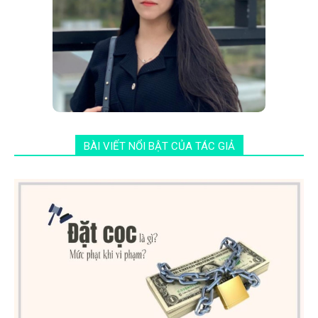
BÀI VIẾT NỔI BẬT CỦA TÁC GIẢ