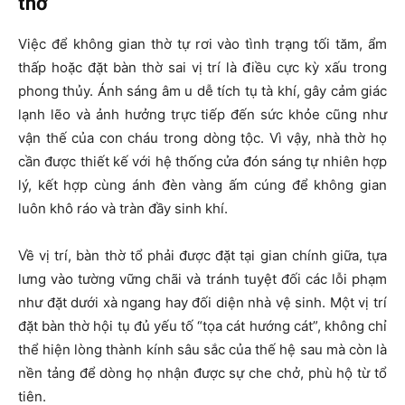
thờ
Việc để không gian thờ tự rơi vào tình trạng tối tăm, ẩm
thấp hoặc đặt bàn thờ sai vị trí là điều cực kỳ xấu trong
phong thủy. Ánh sáng âm u dễ tích tụ tà khí, gây cảm giác
lạnh lẽo và ảnh hưởng trực tiếp đến sức khỏe cũng như
vận thế của con cháu trong dòng tộc. Vì vậy, nhà thờ họ
cần được thiết kế với hệ thống cửa đón sáng tự nhiên hợp
lý, kết hợp cùng ánh đèn vàng ấm cúng để không gian
luôn khô ráo và tràn đầy sinh khí.
Về vị trí, bàn thờ tổ phải được đặt tại gian chính giữa, tựa
lưng vào tường vững chãi và tránh tuyệt đối các lỗi phạm
như đặt dưới xà ngang hay đối diện nhà vệ sinh. Một vị trí
đặt bàn thờ hội tụ đủ yếu tố “tọa cát hướng cát”, không chỉ
thể hiện lòng thành kính sâu sắc của thế hệ sau mà còn là
nền tảng để dòng họ nhận được sự che chở, phù hộ từ tổ
tiên.