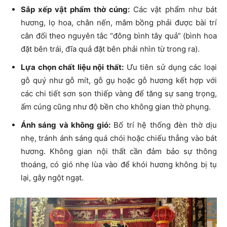
Sắp xếp vật phẩm thờ cúng:
Các vật phẩm như bát
hương, lọ hoa, chân nến, mâm bồng phải được bài trí
cân đối theo nguyên tắc “đông bình tây quả” (bình hoa
đặt bên trái, đĩa quả đặt bên phải nhìn từ trong ra).
Lựa chọn chất liệu nội thất:
Ưu tiên sử dụng các loại
gỗ quý như gỗ mít, gỗ gụ hoặc gỗ hương kết hợp với
các chi tiết sơn son thiếp vàng để tăng sự sang trọng,
ấm cúng cũng như độ bền cho không gian thờ phụng.
Ánh sáng và không gió:
Bố trí hệ thống đèn thờ dịu
nhẹ, tránh ánh sáng quá chói hoặc chiếu thẳng vào bát
hương. Không gian nội thất cần đảm bảo sự thông
thoáng, có gió nhẹ lùa vào để khói hương không bị tụ
lại, gây ngột ngạt.