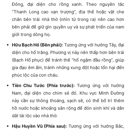
Đông, đại diện cho rồng xanh. Theo nguyên tắc
“Thanh Long cao vạn trượng”, địa thế hoặc vật che
chắn bên trái nhà thờ (nhìn từ trong ra) nên cao hơn
bên phải để giữ gìn quyền uy và sự phát triển của nam
giới trong dòng họ.
Hữu Bạch Hổ (Bên phải):
Tương ứng với hướng Tây, đại
diện cho hổ trắng. Phương vị này nên thấp hơn bên trái
(Bạch Hổ phục) để tránh thế “hổ ngậm đầu rồng”, giúp
gia đạo êm ấm, tránh những xung đột hoặc tổn hại đến
phúc lộc của con cháu.
Tiền Chu Tước (Phía trước):
Tương ứng với hướng
Nam, đại diện cho chim sẻ đỏ. Khu vực Minh Đường
này cần sự thông thoáng, sạch sẽ, có thể bố trí thêm
hồ nước hoặc khoảng sân rộng để đón sinh khí và dẫn
dắt tài lộc vào nhà thờ.
Hậu Huyền Vũ (Phía sau):
Tương ứng với hướng Bắc,