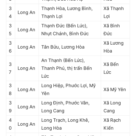
3
Thạnh Hòa, Lương Bình,
Xã Thạnh
Long An
4
Thạnh Lợi
Lợi
3
Thạnh Đức (Bến Lức),
Xã Bình
Long An
5
Nhựt Chánh, Bình Đức
Đức
3
Xã Lương
Long An
Tân Bửu, Lương Hòa
6
Hòa
An Thạnh (Bến Lức),
3
Xã Bến
Long An
Thanh Phú, thị trấn Bến
7
Lức
Lức
3
Long Hiệp, Phước Lợi, Mỹ
Long An
Xã Mỹ Yên
8
Yên
3
Long Định, Phước Vân,
Xã Long
Long An
9
Long Cang
Cang
4
Long Trạch, Long Khê,
Xã Rạch
Long An
0
Long Hòa
Kiến