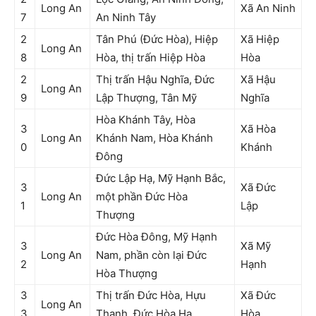
Long An
Xã An Ninh
7
An Ninh Tây
2
Tân Phú (Đức Hòa), Hiệp
Xã Hiệp
Long An
8
Hòa, thị trấn Hiệp Hòa
Hòa
2
Thị trấn Hậu Nghĩa, Đức
Xã Hậu
Long An
9
Lập Thượng, Tân Mỹ
Nghĩa
Hòa Khánh Tây, Hòa
3
Xã Hòa
Long An
Khánh Nam, Hòa Khánh
0
Khánh
Đông
Đức Lập Hạ, Mỹ Hạnh Bắc,
3
Xã Đức
Long An
một phần Đức Hòa
1
Lập
Thượng
Đức Hòa Đông, Mỹ Hạnh
3
Xã Mỹ
Long An
Nam, phần còn lại Đức
2
Hạnh
Hòa Thượng
3
Thị trấn Đức Hòa, Hựu
Xã Đức
Long An
3
Thạnh, Đức Hòa Hạ
Hòa