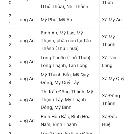
0
Thừa
(Thủ Thừa), Nhị Thành
2
Long An
Mỹ Phú, Mỹ An
Xã Mỹ An
1
Bình An, Mỹ Lạc, Mỹ
2
Xã Mỹ
Long An
Thạnh, phần còn lại Tân
2
Thạnh
Thành (Thủ Thừa)
2
Long Thuận (Thủ Thừa),
Xã Tân
Long An
3
Long Thạnh, Tân Long
Long
2
Mỹ Thạnh Bắc, Mỹ Quý
Long An
Xã Mỹ Quý
4
Đông, Mỹ Quý Tây
Thị trấn Đông Thành, Mỹ
2
Xã Đông
Long An
Thạnh Tây, Mỹ Thạnh
5
Thành
Đông, Mỹ Bình
2
Bình Hòa Bắc, Bình Hòa
Xã Đức
Long An
6
Nam, Bình Thành
Huệ
2
Lộc Giang, An Ninh Đông,