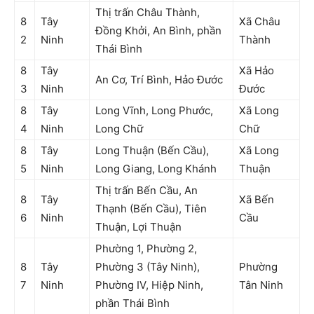
Thị trấn Châu Thành,
8
Tây
Xã Châu
Đồng Khởi, An Bình, phần
2
Ninh
Thành
Thái Bình
8
Tây
Xã Hảo
An Cơ, Trí Bình, Hảo Đước
3
Ninh
Đước
8
Tây
Long Vĩnh, Long Phước,
Xã Long
4
Ninh
Long Chữ
Chữ
8
Tây
Long Thuận (Bến Cầu),
Xã Long
5
Ninh
Long Giang, Long Khánh
Thuận
Thị trấn Bến Cầu, An
8
Tây
Xã Bến
Thạnh (Bến Cầu), Tiên
6
Ninh
Cầu
Thuận, Lợi Thuận
Phường 1, Phường 2,
8
Tây
Phường 3 (Tây Ninh),
Phường
7
Ninh
Phường IV, Hiệp Ninh,
Tân Ninh
phần Thái Bình