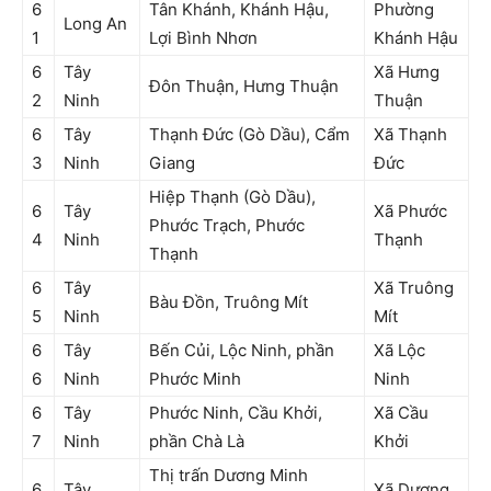
6
Tân Khánh, Khánh Hậu,
Phường
Long An
1
Lợi Bình Nhơn
Khánh Hậu
6
Tây
Xã Hưng
Đôn Thuận, Hưng Thuận
2
Ninh
Thuận
6
Tây
Thạnh Đức (Gò Dầu), Cẩm
Xã Thạnh
3
Ninh
Giang
Đức
Hiệp Thạnh (Gò Dầu),
6
Tây
Xã Phước
Phước Trạch, Phước
4
Ninh
Thạnh
Thạnh
6
Tây
Xã Truông
Bàu Đồn, Truông Mít
5
Ninh
Mít
6
Tây
Bến Củi, Lộc Ninh, phần
Xã Lộc
6
Ninh
Phước Minh
Ninh
6
Tây
Phước Ninh, Cầu Khởi,
Xã Cầu
7
Ninh
phần Chà Là
Khởi
Thị trấn Dương Minh
6
Tây
Xã Dương