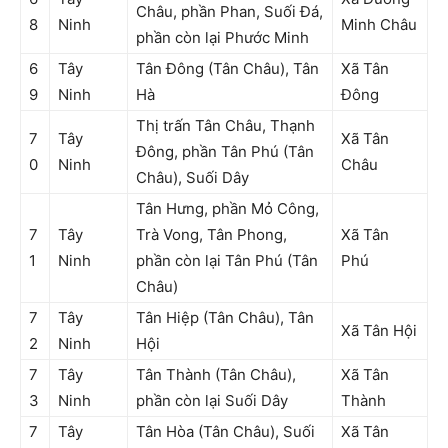
Châu, phần Phan, Suối Đá,
8
Ninh
Minh Châu
phần còn lại Phước Minh
6
Tây
Tân Đông (Tân Châu), Tân
Xã Tân
9
Ninh
Hà
Đông
Thị trấn Tân Châu, Thạnh
7
Tây
Xã Tân
Đông, phần Tân Phú (Tân
0
Ninh
Châu
Châu), Suối Dây
Tân Hưng, phần Mỏ Công,
7
Tây
Trà Vong, Tân Phong,
Xã Tân
1
Ninh
phần còn lại Tân Phú (Tân
Phú
Châu)
7
Tây
Tân Hiệp (Tân Châu), Tân
Xã Tân Hội
2
Ninh
Hội
7
Tây
Tân Thành (Tân Châu),
Xã Tân
3
Ninh
phần còn lại Suối Dây
Thành
7
Tây
Tân Hòa (Tân Châu), Suối
Xã Tân