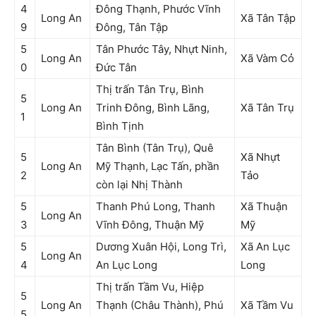
4
Đông Thạnh, Phước Vĩnh
Long An
Xã Tân Tập
9
Đông, Tân Tập
5
Tân Phước Tây, Nhựt Ninh,
Long An
Xã Vàm Cỏ
0
Đức Tân
Thị trấn Tân Trụ, Bình
5
Long An
Trinh Đông, Bình Lãng,
Xã Tân Trụ
1
Bình Tịnh
Tân Bình (Tân Trụ), Quê
5
Xã Nhựt
Long An
Mỹ Thạnh, Lạc Tấn, phần
2
Tảo
còn lại Nhị Thành
5
Thanh Phú Long, Thanh
Xã Thuận
Long An
3
Vĩnh Đông, Thuận Mỹ
Mỹ
5
Dương Xuân Hội, Long Trì,
Xã An Lục
Long An
4
An Lục Long
Long
Thị trấn Tầm Vu, Hiệp
5
Long An
Thạnh (Châu Thành), Phú
Xã Tầm Vu
5