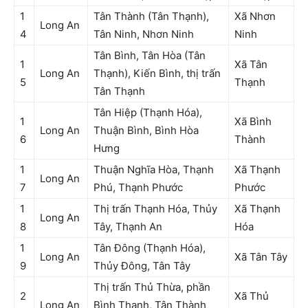
1
Tân Thành (Tân Thạnh),
Xã Nhơn
Long An
4
Tân Ninh, Nhơn Ninh
Ninh
Tân Bình, Tân Hòa (Tân
1
Xã Tân
Long An
Thạnh), Kiến Bình, thị trấn
5
Thạnh
Tân Thạnh
Tân Hiệp (Thạnh Hóa),
1
Xã Bình
Long An
Thuận Bình, Bình Hòa
6
Thành
Hưng
1
Thuận Nghĩa Hòa, Thạnh
Xã Thạnh
Long An
7
Phú, Thạnh Phước
Phước
1
Thị trấn Thạnh Hóa, Thủy
Xã Thạnh
Long An
8
Tây, Thạnh An
Hóa
1
Tân Đông (Thạnh Hóa),
Long An
Xã Tân Tây
9
Thủy Đông, Tân Tây
Thị trấn Thủ Thừa, phần
2
Xã Thủ
Long An
Bình Thạnh, Tân Thành