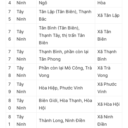
4
Ninh
Ngô
Hòa
7
Tây
Tân Lập (Tân Biên), Thạnh
Xã Tân Lập
5
Ninh
Bắc
Tân Bình (Tân Biên),
7
Tây
Xã Tân
Thạnh Tây, thị trấn Tân
6
Ninh
Biên
Biên
7
Tây
Thạnh Bình, phần còn lại
Xã Thạnh
7
Ninh
Tân Phong
Bình
7
Tây
Phần còn lại Mỏ Công, Trà
Xã Trà
8
Ninh
Vong
Vong
7
Tây
Xã Phước
Hòa Hiệp, Phước Vinh
9
Ninh
Vinh
8
Tây
Biên Giới, Hòa Thạnh, Hòa
Xã Hòa Hội
0
Ninh
Hội
8
Tây
Xã Ninh
Thành Long, Ninh Điền
1
Ninh
Điền