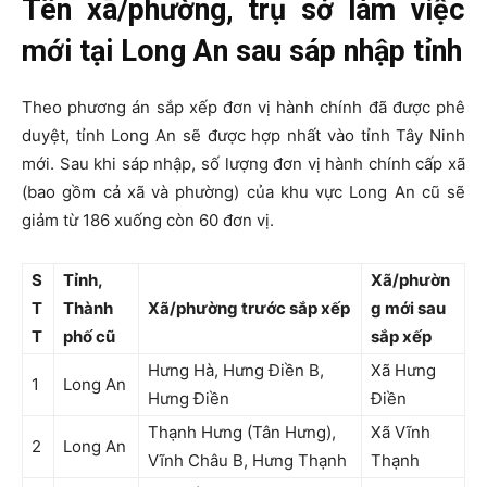
Tên xã/phường, trụ sở làm việc
mới tại Long An sau sáp nhập tỉnh
Theo phương án sắp xếp đơn vị hành chính đã được phê
duyệt, tỉnh Long An sẽ được hợp nhất vào tỉnh Tây Ninh
mới. Sau khi sáp nhập, số lượng đơn vị hành chính cấp xã
(bao gồm cả xã và phường) của khu vực Long An cũ sẽ
giảm từ 186 xuống còn 60 đơn vị.
S
Tỉnh,
Xã/phườn
T
Thành
Xã/phường trước sắp xếp
g mới sau
T
phố cũ
sắp xếp
Hưng Hà, Hưng Điền B,
Xã Hưng
1
Long An
Hưng Điền
Điền
Thạnh Hưng (Tân Hưng),
Xã Vĩnh
2
Long An
Vĩnh Châu B, Hưng Thạnh
Thạnh