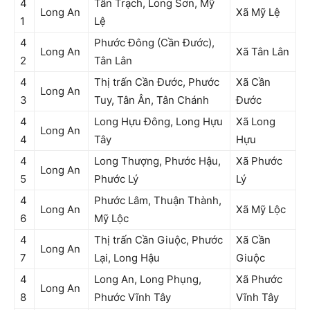
4
Tân Trạch, Long Sơn, Mỹ
Long An
Xã Mỹ Lệ
1
Lệ
4
Phước Đông (Cần Đước),
Long An
Xã Tân Lân
2
Tân Lân
4
Thị trấn Cần Đước, Phước
Xã Cần
Long An
3
Tuy, Tân Ân, Tân Chánh
Đước
4
Long Hựu Đông, Long Hựu
Xã Long
Long An
4
Tây
Hựu
4
Long Thượng, Phước Hậu,
Xã Phước
Long An
5
Phước Lý
Lý
4
Phước Lâm, Thuận Thành,
Long An
Xã Mỹ Lộc
6
Mỹ Lộc
4
Thị trấn Cần Giuộc, Phước
Xã Cần
Long An
7
Lại, Long Hậu
Giuộc
4
Long An, Long Phụng,
Xã Phước
Long An
8
Phước Vĩnh Tây
Vĩnh Tây