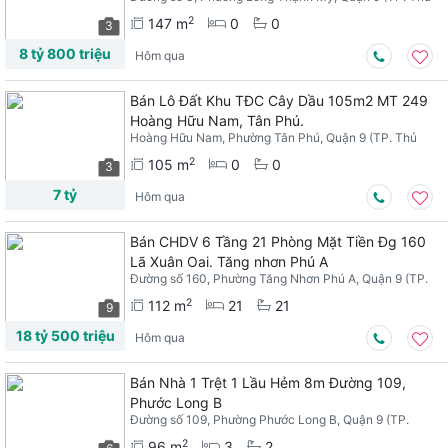
Đức), TPHCM
2
147 m
0
0
3
8 tỷ 800 triệu
Hôm qua
Bán Lô Đất Khu TĐC Cây Dầu 105m2 MT 249
Hoàng Hữu Nam, Tân Phú.
Hoàng Hữu Nam, Phường Tân Phú, Quận 9 (TP. Thủ
Đức), TPHCM
2
105 m
0
0
3
7 tỷ
Hôm qua
Bán CHDV 6 Tầng 21 Phòng Mặt Tiền Đg 160
Lã Xuân Oai. Tăng nhơn Phú A
Đường số 160, Phường Tăng Nhơn Phú A, Quận 9 (TP.
Thủ Đức), TPHCM
2
112 m
21
21
9
18 tỷ 500 triệu
Hôm qua
Bán Nhà 1 Trệt 1 Lầu Hẻm 8m Đường 109,
Phước Long B
Đường số 109, Phường Phước Long B, Quận 9 (TP.
Thủ Đức), TPHCM
2
96 m
3
2