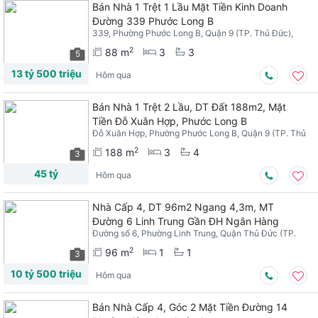
Bán Nhà 1 Trệt 1 Lầu Mặt Tiền Kinh Doanh
Đường 339 Phước Long B
339, Phường Phước Long B, Quận 9 (TP. Thủ Đức),
TPHCM
2
88 m
3
3
5
13 tỷ 500 triệu
Hôm qua
Bán Nhà 1 Trệt 2 Lầu, DT Đất 188m2, Mặt
Tiền Đỗ Xuân Hợp, Phước Long B
Đỗ Xuân Hợp, Phường Phước Long B, Quận 9 (TP. Thủ
Đức), TPHCM
2
188 m
3
4
3
45 tỷ
Hôm qua
Nhà Cấp 4, DT 96m2 Ngang 4,3m, MT
Đường 6 Linh Trung Gần ĐH Ngân Hàng
Đường số 6, Phường Linh Trung, Quận Thủ Đức (TP.
Thủ Đức), TPHCM
2
96 m
1
1
3
10 tỷ 500 triệu
Hôm qua
Bán Nhà Cấp 4, Góc 2 Mặt Tiền Đường 14