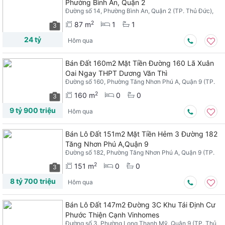
Phường Bình An, Quận 2
Đường số 14, Phường Bình An, Quận 2 (TP. Thủ Đức),
TPHCM
2
87 m
1
1
3
24 tỷ
Hôm qua
Bán Đất 160m2 Mặt Tiền Đường 160 Lã Xuân
Oai Ngay THPT Dương Văn Thì
Đường số 160, Phường Tăng Nhơn Phú A, Quận 9 (TP.
Thủ Đức), TPHCM
2
160 m
0
0
3
9 tỷ 900 triệu
Hôm qua
Bán Lô Đất 151m2 Mặt Tiền Hẻm 3 Đường 182
Tăng Nhơn Phú A,Quận 9
Đường số 182, Phường Tăng Nhơn Phú A, Quận 9 (TP.
Thủ Đức), TPHCM
2
151 m
0
0
3
8 tỷ 700 triệu
Hôm qua
Bán Lô Đất 147m2 Đường 3C Khu Tái Định Cư
Phước Thiện Cạnh Vinhomes
Đường số 3, Phường Long Thạnh Mỹ, Quận 9 (TP. Thủ